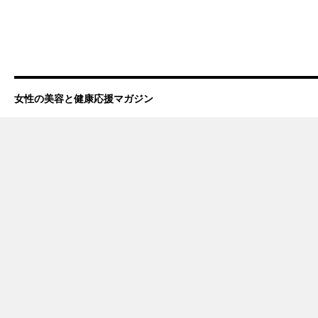
女性の美容と健康応援マガジン