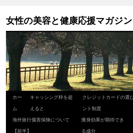
コ
ン
女性の美容と健康応援マガジン
テ
ン
ツ
へ
ス
キ
ッ
プ
ホー
キャッシング枠を超
クレジットカードの選
ム
えると
ント制度
海外旅行傷害保険について
痩身効果が期待でき
【前半】
る成分