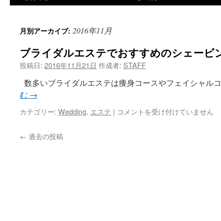
2016年11月
月別アーカイブ:
ブライダルエステでおすすめのシェービ
投稿日:
2016年11月21日
作成者:
STAFF
数多いブライダルエステは痩身コースやフェイシャルコ
む
→
ブ
カテゴリー:
Wedding
,
エステ
|
コメントを受け付けていません
ラ
イ
←
過去の投稿
ダ
ル
エ
ス
テ
で
お
す
す